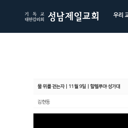
우리 
물 위를 걷는자ㅣ11월 9일ㅣ할렐루야 성가대
김현동