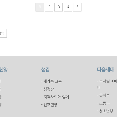
1
2
3
4
5
검색
 찬양
섬김
다음세대
배
- 새가족 교육
- 부서별 예
내
배
- 성경방
- 유치부
양
- 지역사회와 함께
- 초등부
양
- 선교현황
- 청소년부