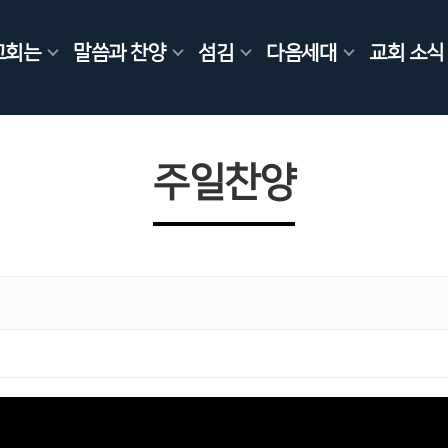
교회는
말씀과 찬양
섬김
다음세대
교회 소식
주일찬양