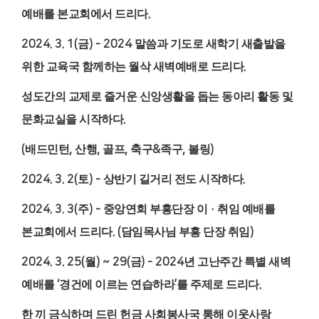
예배를 본교회에서 드리다
.
2024. 3. 1(
금
) - 2024
말씀과 기도로 새학기 새출발을
위한 교육국 함께하는 월삭 새벽예배로 드리다
.
성도간의 교제로 즐거운 신앙생활을 돕는 동아리 활동 및
문화교실을 시작하다
.
(
배드민턴
,
산행
,
골프
,
축구
&
족구
,
볼링
)
2024. 3. 2(
토
) -
상반기 길거리 전도 시작하다
.
2024. 3. 3(
주
) -
중앙연회 부흥단장 이
·
취임 예배를
본교회에서 드리다
. (
담임목사님 부흥 단장 취임
)
2024. 3. 25(
월
) ~ 29(
금
) - 2024
년 고난주간 특별 새벽
예배를
‘
경건에 이르는 연습하라
’
를 주제로 드리다
.
한 끼 금식하며 드린 헌금 사회봉사국 통해 이웃사랑