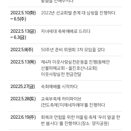
말씀을 전해주시다.
2022.5.10(화)
2022년 선교회별 춘계 대 심방을 진행하다.
~ 6.5(주)
2022.5.13(금)
자녀세대 축복예배로 드리다.
~ 6.3(금)
2022.5.8(주)
50주년 준비 위원회 3차 모임을 갖다.
2022.5.13(목)
제4차 이웃사랑실천운동을 진행(동해안
산불피해교회 – 울진호산나교회)
이웃사랑실천 헌금전달
20225.27(금)
속회예배를 시작하다.
2022.5.28(토)
교육부축제 하이파이브
(전도축제)‘이제네차례야’를 진행하다.
2022.6.19(주)
회복과 연합을 위한 어울림 축제 ‘우리 얼굴 한
번 봅시다.’를 진행하다.(장소: 양지공원)