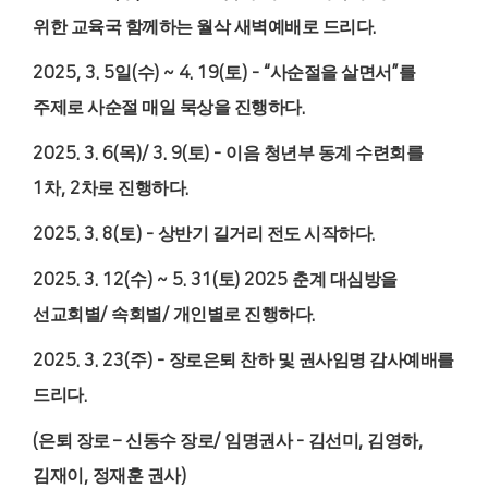
위한 교육국 함께하는 월삭 새벽예배로 드리다
.
2025, 3. 5
일
(
수
) ~ 4. 19(
토
) - “
사순절을 살면서
”
를
주제로 사순절 매일 묵상을 진행하다
.
2025. 3. 6(
목
)/ 3. 9(
토
) -
이음 청년부 동계 수련회를
1
차
, 2
차로 진행하다
.
2025. 3. 8(
토
) -
상반기 길거리 전도 시작하다
.
2025. 3. 12(
수
) ~ 5. 31(
토
) 2025
춘계 대심방을
선교회별
/
속회별
/
개인별로 진행하다
.
2025. 3. 23(
주
) -
장로은퇴 찬하 및 권사임명 감사예배를
드리다
.
(
은퇴 장로
–
신동수 장로
/
임명권사
-
김선미
,
김영하
,
김재이
,
정재훈 권사
)