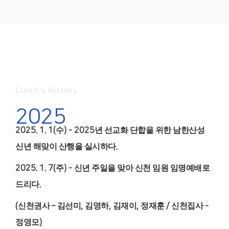
1990's
1980's
1970's
Curch's History
2025
2025. 1. 1(
수
) - 2025
년 선교화 단합을 위한 남한산성
신년 해맞이 산행을 실시하다
.
2025. 1. 7(
주
) -
신년 주일을 맞아 신천 임원 임명예배로
드리다
.
(
신천권사
–
김선미
,
김영하
,
김재이
,
정재훈
/
신천집사
-
정영모
)