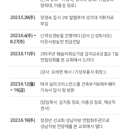
양희대, 이충강 장로)
2023.5.28(주)
장영숙 집사 2부 할렐루야 성가대 지휘자로
부임
2023.6.4(주) ~
신약성경방을 진행하다.(강사:신성희사모)
8.27(주)
이웃사랑실천 헌금전달
2023.6.11(주)
285주년 웨슬리회심기념 감리교&성결교 1일
연합성회를 본 교회에서 드리다.
(강사: 오세현 목사 〈기성부흥사 회장〉)
2023.6.12(월)
태국 실라크리스천스쿨 건축부지&메쑤웨이
~ 16(금)
기숙사 답사 및 방문
(담임목사, 김지동 장로, 이충강 장로, 채상직
권사)
2023.6.18(주)
청장년 선교회 성남지방 연합회주관으로
성남지방 찬양제를 본 교회에서 열다.