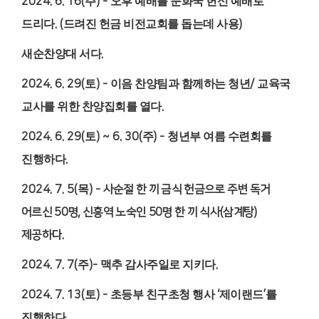
2024. 6. 16(
주
) -
오후 예배를 문화국 헌신 예배로
드리다
. (
드려진 헌금 비전교회를 돕는데 사용
)
새순찬양대 서다
.
2024. 6. 29(
토
) -
이음 찬양팀과 함께하는 청년
/
교육국
교사를 위한 찬양집회를 열다
.
2024. 6. 29(
토
) ~ 6. 30(
주
) -
청년부 여름 수련회를
진행하다
.
2024. 7. 5(
목
) -
사순절 한 끼 금식 헌금으로 주변 독거
어르신
50
명
,
신흥역 노숙인
50
명 한 끼 식사
(
삼계탕
)
제공하다
.
2024. 7. 7(
주
)-
맥추 감사주일로 지키다
.
2024. 7. 13(
토
) -
초등부 친구초청 행사
‘
제이랜드
’
를
진행하다
.