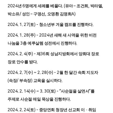
2024
년
6
명에게 세례를 베풀다
. (
유아
–
조건희
,
박라엘
,
박소유
/
성인
–
구명선
,
오명환 김명희
A)
2024. 1. 27(
토
) -
청소년부 겨울 캠프를 진행하다
.
2024. 1. 28(
주
) - 2024
년 새해 새 사역을 위한 비전
나눔을
3
층 예루살렘 성전에서 진행하다
.
2024. 2. 4(
주
) -
제
36
회 성남지방회에서 양희대 장로
장로 안수를 받다
.
2024. 2. 7(
수
) ~ 2. 28(
수
) - 2
월 한 달간 속회 지도자
(
속장
/
부속장
)
교육을 실시하다
.
2024. 2. 14(
수
) ~ 3. 30(
토
) - “
사순절을 살면서
”
를
주제로 사순절 매일 묵상을 진행하다
.
2024. 2. 24(
토
) -
중앙연회 청장년 선교회 이
·
취임