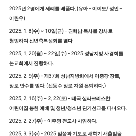
2025
년
2
명에게 세례를 베풀다
. (
유아
–
이이도
/
성인
–
이란우
)
2025. 1. 8(
수
) ~ 10
일
(
금
) -
권혁남 목사를 강사로
청빙하여 신년축복성회를 열다
2025. 1. 20(
월
) ~ 22
일
(
수
) - 2025
성남지방 사경회를
본교회에서 진행하다
.
2025. 2. 9(
주
) -
제
37
회 성남지방회에서 이충강 장로
,
장로 안수를 받다
. (
신동수 장로 자원 은퇴하다
,)
2025. 2. 16(
주
) ~ 2. 22(
토
) -
태국 실라크리스챤
어린이집 봉헌 예배 및 청년
/
청소년 단기선교를 다녀오다
.
2025. 2. 27(
주
) -
이주영 전도사 사임하다
.
2025. 3. 3(
주
) - 2025
말씀과 기도로 새학기 새출발을