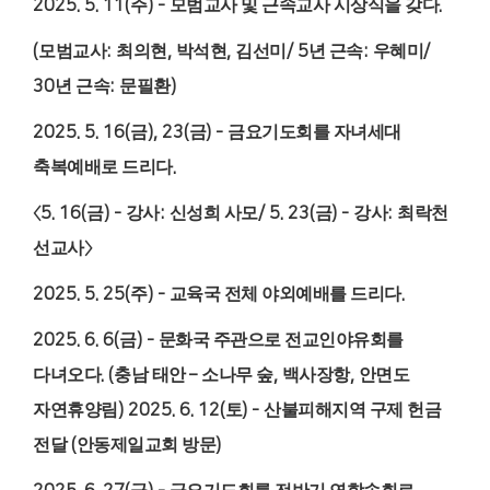
2025. 5. 11(
주
) -
모범교사 및 근속교사 시상식을 갖다
.
(
모범교사
:
최의현
,
박석현
,
김선미
/ 5
년 근속
:
우혜미
/
30
년 근속
:
문필환
)
2025. 5. 16(
금
), 23(
금
) -
금요기도회를 자녀세대
축복예배로 드리다
.
〈
5. 16(
금
) -
강사
:
신성희 사모
/ 5. 23(
금
) -
강사
:
최락천
선교사
〉
2025. 5. 25(
주
) -
교육국 전체 야외예배를 드리다
.
2025. 6. 6(
금
) -
문화국 주관으로 전교인야유회를
다녀오다
. (
충남 태안
–
소나무 숲
,
백사장항
,
안면도
자연휴양림
) 2025. 6. 12(
토
) -
산불피해지역 구제 헌금
전달
(
안동제일교회 방문
)