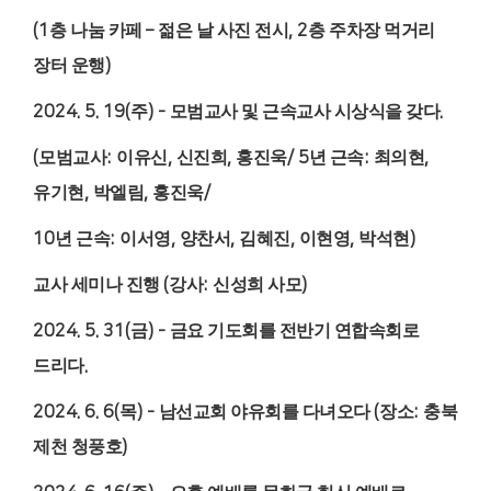
(1
층 나눔 카페
–
젊은 날 사진 전시
, 2
층 주차장 먹거리
장터 운행
)
2024. 5. 19(
주
) -
모범교사 및 근속교사 시상식을 갖다
.
(
모범교사
:
이유신
,
신진희
,
홍진욱
/ 5
년 근속
:
최의현
,
유기현
,
박엘림
,
홍진욱
/
10
년 근속
:
이서영
,
양찬서
,
김혜진
,
이현영
,
박석현
)
교사 세미나 진행
(
강사
:
신성희 사모
)
2024. 5. 31(
금
) -
금요 기도회를 전반기 연합속회로
드리다
.
2024. 6. 6(
목
) -
남선교회 야유회를 다녀오다
(
장소
:
충북
제천 청풍호
)