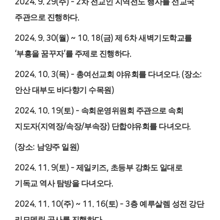
2024. 9. 29(
주
) - 2
차 전교인 지역전도 행사를 선교국
주관으로 진행하다
.
2024. 9. 30(
월
) ~ 10. 18(
금
)
제
6
차 새벽기도학교를
‘
부흥을 꿈꾸자
’
를 주제로 진행하다
.
2024. 10. 3(
목
) -
총여선교회 야유회를 다녀오다
. (
장소
:
안산 대부도 바다향기 수목원
)
2024. 10. 19(
토
) -
속회운영위원회 주관으로 속회
지도자
(
지역장
/
속장
/
부속장
)
단합야유회를 다녀오다
.
(
장소
:
남양주 일원
)
2024. 11. 9(
토
) -
제일키즈
,
초등부 강화도 일대로
기독교 역사 탐방을 다녀오다
.
2024. 11. 10(
주
) ~ 11. 16(
토
) - 3
층 예루살렘 성전 강단
리모델링 공사를 진행하다