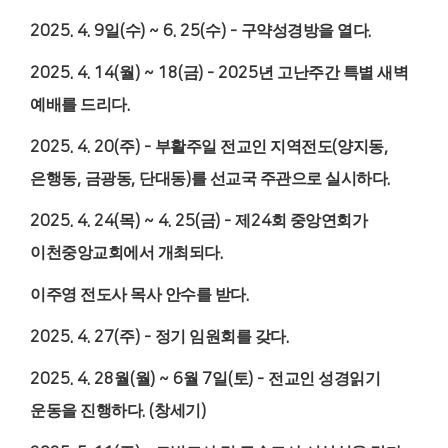
2025. 4. 9
일
(
수
) ~ 6. 25(
수
) -
구약성경방을 열다
.
2025. 4. 14(
월
) ~ 18(
금
) - 2025
년 고난주간 특별 새벽
예배를 드리다
.
2025. 4. 20(
주
) -
부활주일 전교인 지역전도
(
양지동
,
은행동
,
금광동
,
단대동
)
를 선교국 주관으로 실시하다
.
2025. 4. 24(
목
) ~ 4. 25(
금
) -
제
24
회 중앙연회가
이천중앙교회에서 개최되다
.
이주영 전도사 목사 안수를 받다
.
2025. 4. 27(
주
) -
정기 임원회를 갖다
.
2025. 4. 28
월
(
월
) ~ 6
월
7
일
(
토
) -
전교인 성경읽기
운동을 진행하다
. (
창세기
)