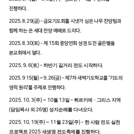
진행하다
.
2025. 8. 29(
금
) -
금요기도회를 시냇가 심은 나무 찬양팀과
함께 하는 온 세대 찬양 예배로 드리다
.
2025. 8. 30(
토
) -
제
15
회 중앙연회 성경 도전 골든벨을
본교회에서 열다
.
2025. 9. 6(
토
) -
하반기 길거리 전도 시작하다
.
2025. 9 15(
월
) ~ 9. 26(
금
) -
제
7
차 새벽기도학교를
‘
기도의
영적 원리
’
를 주제로 진행하다
.
2025. 10. 3(
주
) ~ 10
월
13
일
–
튀르키에
·
그리스 지역
(
담임목사 외
26
명
)
성지순례를 다녀오다
.
2025. 10. 19(
주
) ~ 11
월
23
일
(
주
) -
한 사람 전도 실천
프로젝트
2025
새생명 전도축제를 진행하다
.