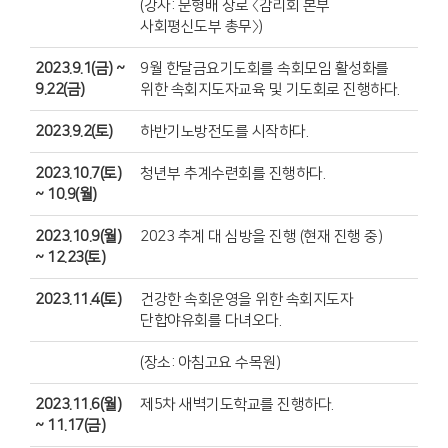
(강사: 문형배 장로 〈감리회 본부
사회평신도부 총무〉)
2023.9.1(금) ~
9월 한달금요기도회를 속회모임 활성화를
9.22(금)
위한 속회지도자교육 및 기도회로 진행하다.
2023.9.2(토)
하반기노방전도를 시작하다.
2023.10.7(토)
청년부 추계수련회를 진행하다.
~ 10.9(월)
2023.10.9(월)
2023 추계 대 심방을 진행 (현재 진행 중)
~ 12.23(토)
2023.11.4(토)
건강한 속회운영을 위한 속회지도자
단합야유회를 다녀오다.
(장소: 아침고요 수목원)
2023.11.6(월)
제5차 새벽기도학교를 진행하다.
~ 11.17(금)