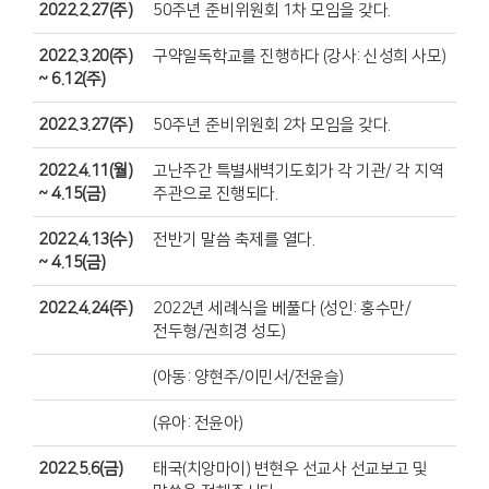
2022.2.27(주)
50주년 준비위원회 1차 모임을 갖다.
2022.3.20(주)
구약일독학교를 진행하다 (강사: 신성희 사모)
~ 6.12(주)
2022.3.27(주)
50주년 준비위원회 2차 모임을 갖다.
2022.4.11(월)
고난주간 특별새벽기도회가 각 기관/ 각 지역
~ 4.15(금)
주관으로 진행되다.
2022.4.13(수)
전반기 말씀 축제를 열다.
~ 4.15(금)
2022.4.24(주)
2022년 세례식을 베풀다 (성인: 홍수만/
전두형/권희경 성도)
(아동: 양현주/이민서/전윤슬)
(유아: 전윤아)
2022.5.6(금)
태국(치앙마이) 변현우 선교사 선교보고 및