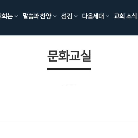
교회는
말씀과 찬양
섬김
다음세대
교회 소식
문화교실