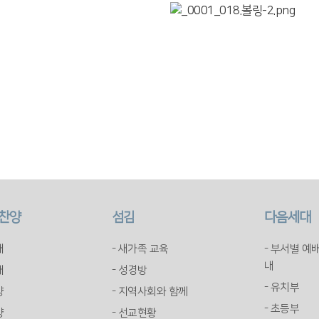
 찬양
섬김
다음세대
배
- 새가족 교육
- 부서별 예
내
배
- 성경방
- 유치부
양
- 지역사회와 함께
- 초등부
양
- 선교현황