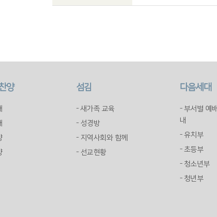
 찬양
섬김
다음세대
배
- 새가족 교육
- 부서별 예
내
배
- 성경방
- 유치부
양
- 지역사회와 함께
- 초등부
양
- 선교현황
- 청소년부
- 청년부