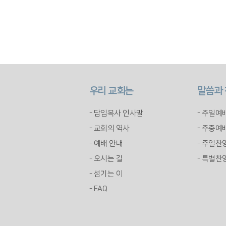
우리 교회는
말씀과
- 담임목사 인사말
- 주일예
- 교회의 역사
- 주중예
- 예배 안내
- 주일찬
- 오시는 길
- 특별찬
- 섬기는 이
- FAQ