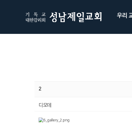
우리 
2
디모데