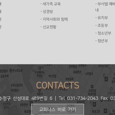
배
- 새가족 교육
- 부서별 예
내
배
- 성경방
- 유치부
양
- 지역사회와 함께
- 초등부
양
- 선교현황
- 청소년부
- 청년부
CONTACTS
수정구 산성대로 489번길 6
| Tel. 031-734-2043 Fax. 
교회나스 바로 가기