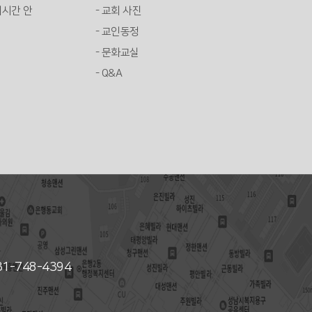
배시간 안
- 교회 사진
- 교인동정
- 문화교실
- Q&A
031-748-4394