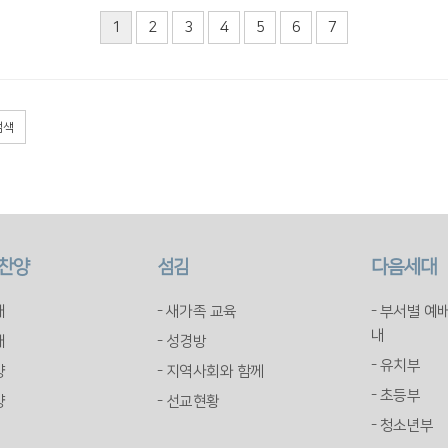
1
2
3
4
5
6
7
검색
 찬양
섬김
다음세대
배
- 새가족 교육
- 부서별 예
내
배
- 성경방
- 유치부
양
- 지역사회와 함께
- 초등부
양
- 선교현황
- 청소년부