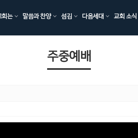
교회는
말씀과 찬양
섬김
다음세대
교회 소식
주중예배