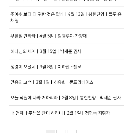
주예수 보다 더 귀한 것은 없네ㅣ4월 13일ㅣ봉헌찬양ㅣ플룻 윤
채영
부활절 칸타타ㅣ4월 5일ㅣ할렐루야 찬양대
하나님의 세계ㅣ3월 15일ㅣ박세준 권사
성령이 오셨네ㅣ3월 8일ㅣ이하진 - 첼로
믿음의 고백ㅣ3월 1일ㅣ허유희 - 콘트라베이스
오늘 낙원에 나와 거하리라ㅣ2월 8일ㅣ봉헌찬양ㅣ박세준 권사
내 언제나 주님을 찬미 하리니ㅣ2월 1일ㅣ정영숙 지휘자