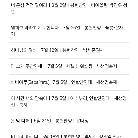
너 근심 걱정 말아라ㅣ8월 2일ㅣ봉헌찬양ㅣ바이올린-박진우 청
년
원하고 바라고 기도합니다ㅣ7월 26일ㅣ봉헌찬양ㅣ플룻-윤채
영
하나님의 열심ㅣ7월 12일ㅣ봉헌찬양ㅣ박세준권사
더 크게 주찬양해 ㅣ7월 5일ㅣ세젤빛 워십팀ㅣ새생명축제
바바예투(Baba Yetu) l 7월 5일ㅣ연합찬양대ㅣ새생명축제
이 시간 너의 맘속에ㅣ7월 5일ㅣ예빛누리, 연합찬양대ㅣ새생명
전도축제
온 맘 다해ㅣ6월 21일ㅣ봉헌찬양ㅣ윤다정
비 준비 하시니ㅣ5월 18일ㅣ봉헌찬양ㅣ박세준, 정소임 권사