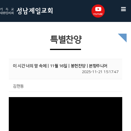
특별찬양
이 시간 너의 맘 속에ㅣ11월 16일ㅣ봉헌찬양ㅣ본향주니어
2025-11-21 15:17:47
김현동