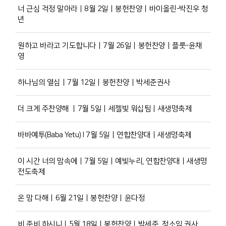
너 근심 걱정 말아라ㅣ8월 2일ㅣ봉헌찬양ㅣ바이올린-박진우 청
년
원하고 바라고 기도합니다ㅣ7월 26일ㅣ봉헌찬양ㅣ플룻-윤채
영
하나님의 열심ㅣ7월 12일ㅣ봉헌찬양ㅣ박세준권사
더 크게 주찬양해 ㅣ7월 5일ㅣ세젤빛 워십팀ㅣ새생명축제
바바예투(Baba Yetu) l 7월 5일ㅣ연합찬양대ㅣ새생명축제
이 시간 너의 맘속에ㅣ7월 5일ㅣ예빛누리, 연합찬양대ㅣ새생명
전도축제
온 맘 다해ㅣ6월 21일ㅣ봉헌찬양ㅣ윤다정
비 준비 하시니ㅣ5월 18일ㅣ봉헌찬양ㅣ박세준, 정소임 권사