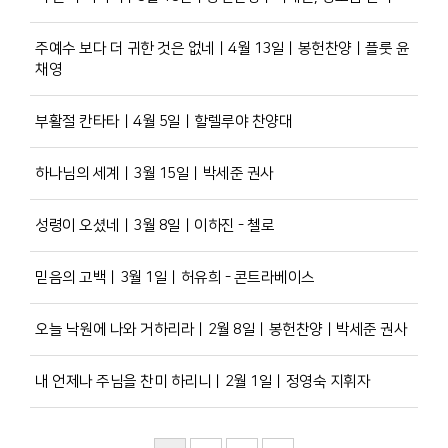
주예수 보다 더 귀한 것은 없네ㅣ4월 13일ㅣ봉헌찬양ㅣ플룻 윤
채영
부활절 칸타타ㅣ4월 5일ㅣ할렐루야 찬양대
하나님의 세계ㅣ3월 15일ㅣ박세준 권사
성령이 오셨네ㅣ3월 8일ㅣ이하진 - 첼로
믿음의 고백ㅣ3월 1일ㅣ허유희 - 콘트라베이스
오늘 낙원에 나와 거하리라ㅣ2월 8일ㅣ봉헌찬양ㅣ박세준 권사
내 언제나 주님을 찬미 하리니ㅣ2월 1일ㅣ정영숙 지휘자